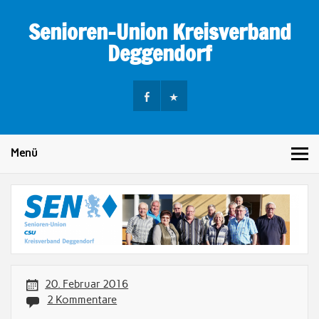
Skip
to
Senioren-Union Kreisverband
content
Deggendorf
Menü
20. Februar 2016
2 Kommentare