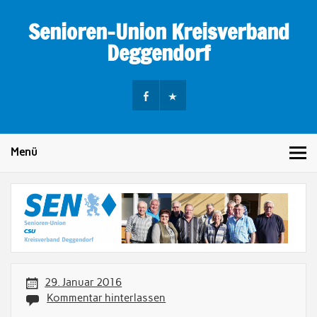
Skip
to
Senioren-Union Kreisverband
content
Deggendorf
Menü
29. Januar 2016
Kommentar hinterlassen