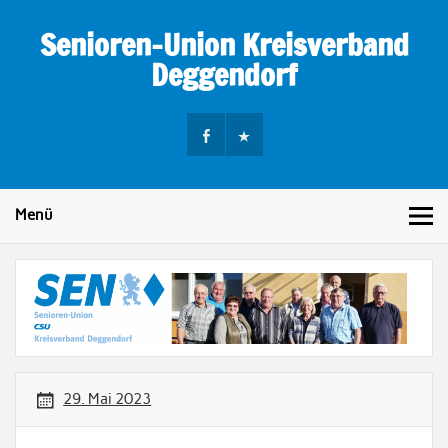
Skip
to
Senioren-Union Kreisverband
content
Deggendorf
Menü
29. Mai 2023