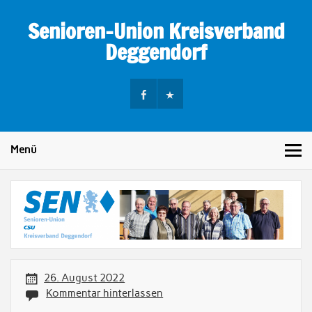
Skip
to
Senioren-Union Kreisverband
content
Deggendorf
Menü
26. August 2022
Kommentar hinterlassen