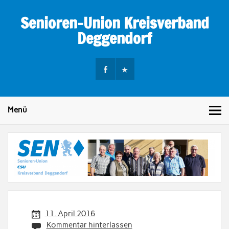
Skip
to
Senioren-Union Kreisverband
content
Deggendorf
Menü
11. April 2016
Kommentar hinterlassen