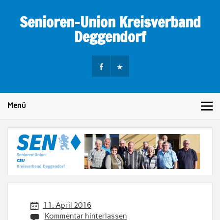
Skip
to
Senioren-Union Kreisverband
content
Deggendorf
Menü
11. April 2016
Kommentar hinterlassen