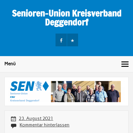
Skip
to
Senioren-Union Kreisverband
content
Deggendorf
Menü
23. August 2021
Kommentar hinterlassen