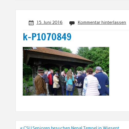
15. Juni 2016
Kommentar hinterlassen
k-P1070849
Beitrags-
« CSU Senioren besuchen Nepal Tempel in Wiesent