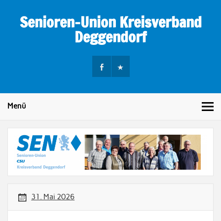
Skip
to
Senioren-Union Kreisverband
content
Deggendorf
Menü
31. Mai 2026