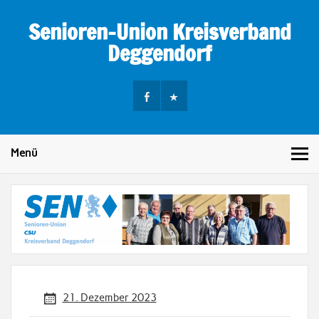
Skip
to
Senioren-Union Kreisverband
content
Deggendorf
Menü
21. Dezember 2023