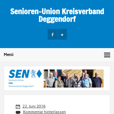
Skip
to
Senioren-Union Kreisverband
content
Deggendorf
Menü
22. Juni 2016
Kommentar hinterlassen