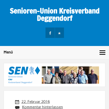
Skip
to
Senioren-Union Kreisverband
content
Deggendorf
Menü
22. Februar 2016
Kommentar hinterlassen