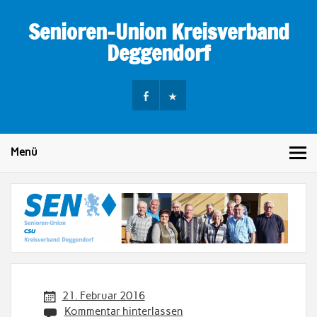
Skip
to
Senioren-Union Kreisverband
content
Deggendorf
Menü
21. Februar 2016
Kommentar hinterlassen