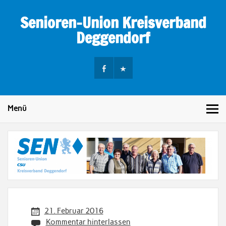
Skip
to
Senioren-Union Kreisverband
content
Deggendorf
Menü
21. Februar 2016
Kommentar hinterlassen