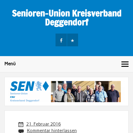
Skip
to
Senioren-Union Kreisverband
content
Deggendorf
Menü
21. Februar 2016
Kommentar hinterlassen